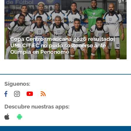
Gracias por suscribirte a nuestro boletín.
ACEPTAR
Copa Centroamericana 2026 resultado|
UMECIT FC no pudo sostenerse ante
Olimpia en Penonomé
Síguenos:
Descubre nuestras apps: