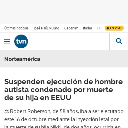
Últimas noticias
José Raúl Mulino
Cepanim
Ifarhu
Fenómeno de El Ni
EN VIVO
Ir al contenido
Obrir navegació
Norteamérica
Suspenden ejecución de hombre
autista condenado por muerte
de su hija en EEUU
⚖ Robert Roberson, de 58 años, iba a ser ejecutado
este 16 de octubre mediante la inyección letal por
la muerte de su hija Nikki, de dos años, ocurrida en