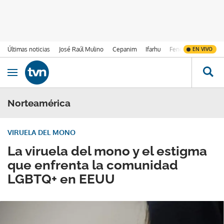
Últimas noticias
José Raúl Mulino
Cepanim
Ifarhu
Fenómeno de El Ni
EN VIVO
Ir al contenido
Obrir navegació
Norteamérica
VIRUELA DEL MONO
La viruela del mono y el estigma
que enfrenta la comunidad
LGBTQ+ en EEUU