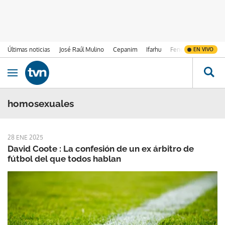
Últimas noticias
José Raúl Mulino
Cepanim
Ifarhu
Fenómeno de El Ni
EN VIVO
Ir al contenido
Obrir navegació
homosexuales
28 ENE 2025
David Coote : La confesión de un ex árbitro de
fútbol del que todos hablan