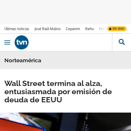
Últimas noticias
José Raúl Mulino
Cepanim
Ifarhu
Fenómeno de El Ni
EN VIVO
Ir al contenido
Obrir navegació
Norteamérica
Wall Street termina al alza,
entusiasmada por emisión de
deuda de EEUU