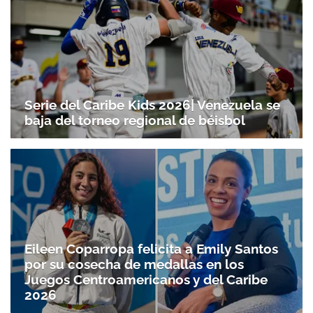
ACEPTAR
Serie del Caribe Kids 2026| Venezuela se
baja del torneo regional de béisbol
Eileen Coparropa felicita a Emily Santos
por su cosecha de medallas en los
Juegos Centroamericanos y del Caribe
2026