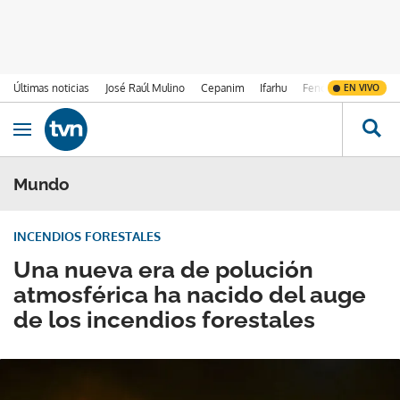
Últimas noticias
José Raúl Mulino
Cepanim
Ifarhu
Fenómeno de El Ni
EN VIVO
Ir al contenido
Obrir navegació
Mundo
INCENDIOS FORESTALES
Una nueva era de polución
atmosférica ha nacido del auge
de los incendios forestales