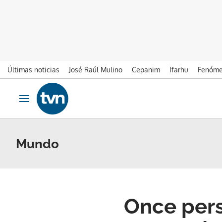
Últimas noticias
José Raúl Mulino
Cepanim
Ifarhu
Fenóme
Ir al contenido
Obrir navegació
Mundo
Once pers