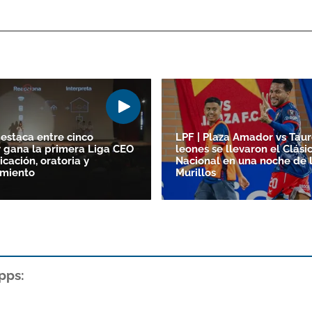
destaca entre cinco
LPF | Plaza Amador vs Taur
y gana la primera Liga CEO
leones se llevaron el Clási
cación, oratoria y
Nacional en una noche de 
miento
Murillos
pps: