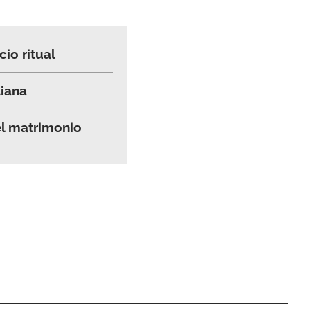
cio ritual
diana
el matrimonio