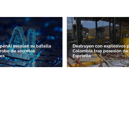
penAI escalan su batalla
Destruyen con explosivos 
 robo de secretos
Colombia tras posesión de
es
Espriella