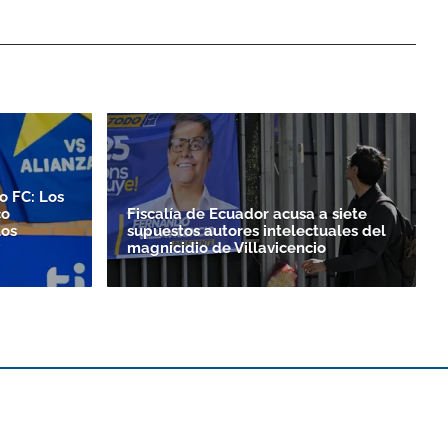
o FC: Los
co
Fiscalía de Ecuador acusa a siete
los
supuestos autores intelectuales del
magnicidio de Villavicencio