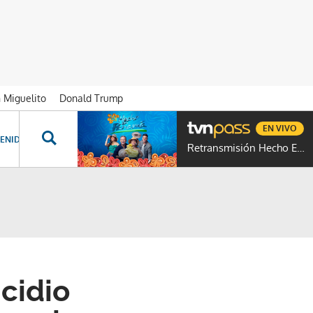
n Miguelito
Donald Trump
EN VIVO
ENIDOS ESPECIALES
NOVELAS
PROGRAMAS
GENTE TVN
PROG
Retransmisión Hecho En Panamá
icidio