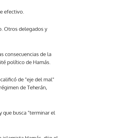
 efectivo.
o. Otros delegados y
las consecuencias de la
ité político de Hamás.
alificó de "eje del mal"
l régimen de Teherán,
y que busca "terminar el
 islamista Hamás, dijo el