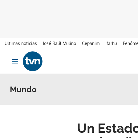
Últimas noticias
José Raúl Mulino
Cepanim
Ifarhu
Fenóme
Ir al contenido
Obrir navegació
Mundo
Un Estado 