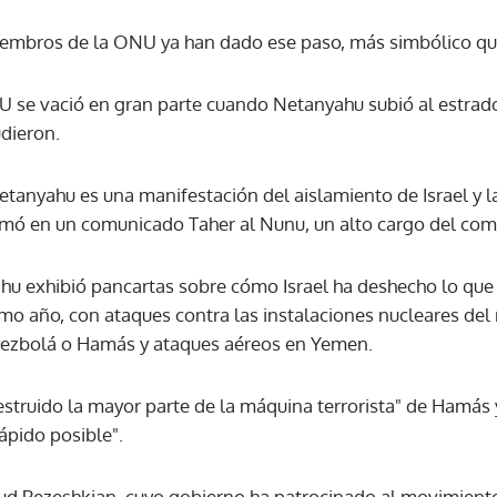
iembros de la ONU ya han dado ese paso, más simbólico que
ACEPTAR
NU se vació en gran parte cuando Netanyahu subió al estrad
udieron.
Netanyahu es una manifestación del aislamiento de Israel y 
irmó en un comunicado Taher al Nunu, un alto cargo del com
u exhibió pancartas sobre cómo Israel ha deshecho lo que c
timo año, con ataques contra las instalaciones nucleares de
 Hezbolá o Hamás y ataques aéreos en Yemen.
estruido la mayor parte de la máquina terrorista" de Hamás 
ápido posible".
sud Pezeshkian, cuyo gobierno ha patrocinado al movimiento