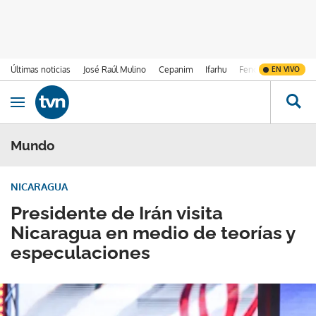
Últimas noticias
José Raúl Mulino
Cepanim
Ifarhu
Fenómeno de El Ni
EN VIVO
Ir al contenido
Obrir navegació
Mundo
NICARAGUA
Presidente de Irán visita
Nicaragua en medio de teorías y
especulaciones