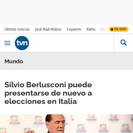
Últimas noticias
José Raúl Mulino
Cepanim
Ifarhu
Fenómeno de El Ni
EN VIVO
Ir al contenido
Obrir navegació
Mundo
Silvio Berlusconi puede
presentarse de nuevo a
elecciones en Italia