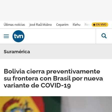
Últimas noticias
José Raúl Mulino
Cepanim
Ifarhu
Fenómeno de El Ni
EN VIVO
Ir al contenido
Obrir navegació
Suramérica
Bolivia cierra preventivamente
su frontera con Brasil por nueva
variante de COVID-19