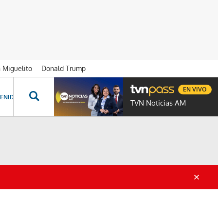
n Miguelito
Donald Trump
EN VIVO
ENIDOS ESPECIALES
NOVELAS
PROGRAMAS
GENTE TVN
PROG
TVN Noticias AM