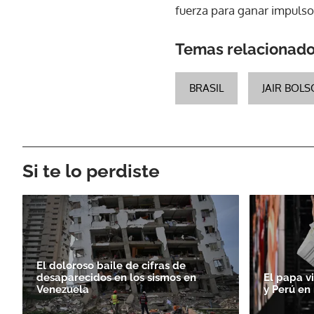
fuerza para ganar impulso 
Temas relacionad
BRASIL
JAIR BOL
Si te lo perdiste
El doloroso baile de cifras de
desaparecidos en los sismos en
El papa v
Venezuela
y Perú en