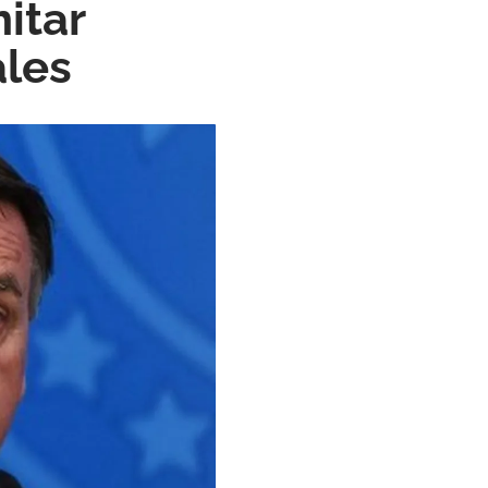
itar
ales