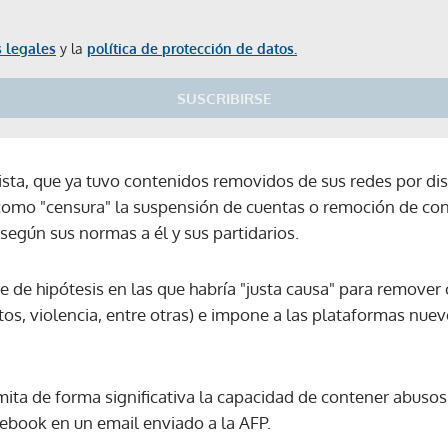
 legales
y la
política de protección de datos.
SUSCRIBIRSE
ista, que ya tuvo contenidos removidos de sus redes por di
ca como "censura" la suspensión de cuentas o remoción de co
según sus normas a él y sus partidarios.
ie de hipótesis en las que habría "justa causa" para remove
tos, violencia, entre otras) e impone a las plataformas nue
mita de forma significativa la capacidad de contener abuso
ebook en un email enviado a la AFP.
Gracias por suscribirte a nuestro boletín.