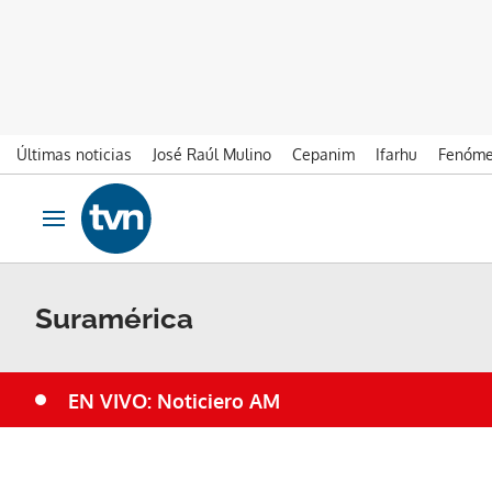
Últimas noticias
José Raúl Mulino
Cepanim
Ifarhu
Fenóme
Ir al contenido
Obrir navegació
Suramérica
EN VIVO: Noticiero AM