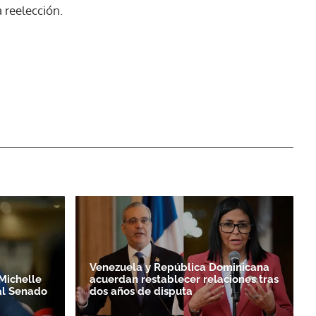
 reelección.
Venezuela y República Dominicana
Michelle
acuerdan restablecer relaciones tras
al Senado
dos años de disputa