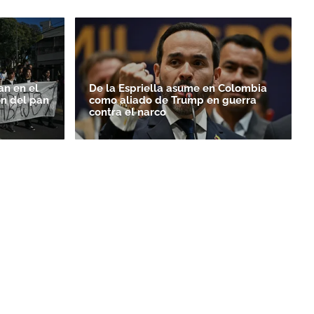
an en el
De la Espriella asume en Colombia
ón del pan
como aliado de Trump en guerra
contra el narco