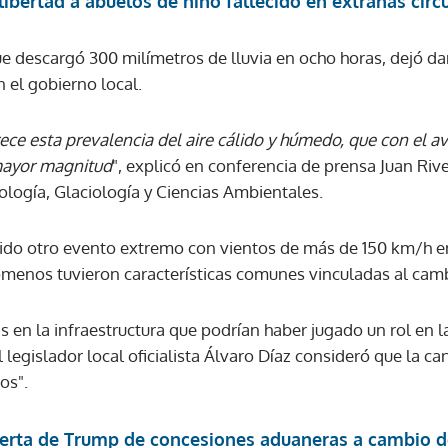
libertad a abuelos de niño fallecido en extrañas circ
ue descargó 300 milímetros de lluvia en ocho horas, dejó 
ACEPTAR
 el gobierno local.
ece esta prevalencia del aire cálido y húmedo, que con el av
mayor magnitud
", explicó en conferencia de prensa Juan Rive
ología, Glaciología y Ciencias Ambientales.
rido otro evento extremo con vientos de más de 150 km/h e
enos tuvieron características comunes vinculadas al camb
s en la infraestructura que podrían haber jugado un rol en la
legislador local oficialista Álvaro Díaz consideró que la can
dos".
ferta de Trump de concesiones aduaneras a cambio d