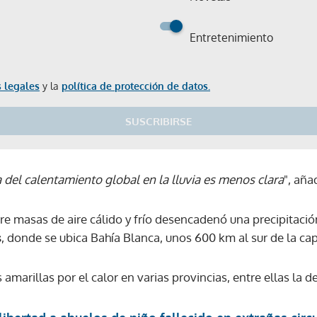
Entretenimiento
 legales
y la
política de protección de datos.
SUSCRIBIRSE
a del calentamiento global en la lluvia es menos clara
", añ
tre masas de aire cálido y frío desencadenó una precipitaci
s
, donde se ubica Bahía Blanca, unos 600 km al sur de la cap
 amarillas por el calor en varias provincias, entre ellas la d
Gracias por suscribirte a nuestro boletín.