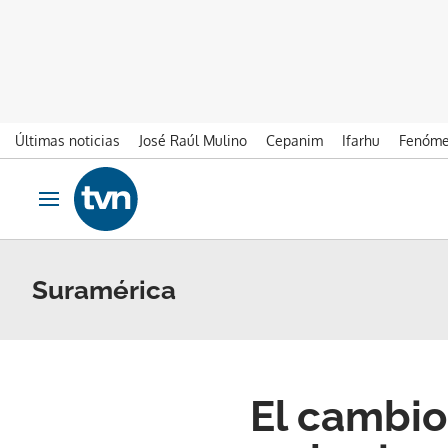
Últimas noticias
José Raúl Mulino
Cepanim
Ifarhu
Fenóme
Ir al contenido
Obrir navegació
Suramérica
El cambio