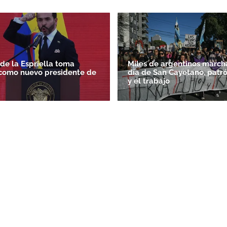
de la Espriella toma
Miles de argentinos march
como nuevo presidente de
día de San Cayetano, patr
y el trabajo