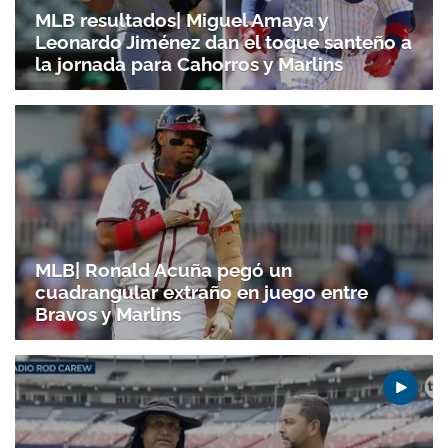
MLB resultados| Miguel Amaya y
Leonardo Jiménez dan el toque santeño a
la jornada para Cahorros y Marlins
Gracias por suscribirte a nuestro boletín.
ACEPTAR
MLB| Ronald Acuña pegó un
cuadrangular extraño en juego entre
Bravos y Marlins