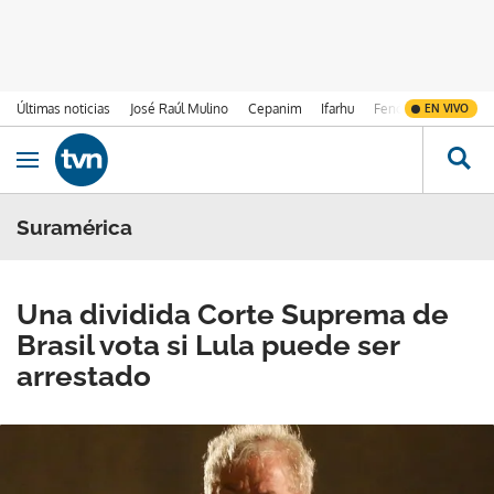
Últimas noticias
José Raúl Mulino
Cepanim
Ifarhu
Fenómeno de El Ni
EN VIVO
Ir al contenido
Obrir navegació
Suramérica
Una dividida Corte Suprema de
Brasil vota si Lula puede ser
arrestado