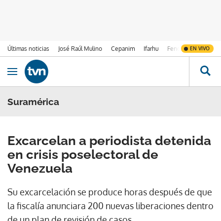
Últimas noticias
José Raúl Mulino
Cepanim
Ifarhu
Fenómeno de El Ni
EN VIVO
Ir al contenido
Obrir navegació
Suramérica
Excarcelan a periodista detenida
en crisis poselectoral de
Venezuela
Su excarcelación se produce horas después de que
la fiscalía anunciara 200 nuevas liberaciones dentro
de un plan de revisión de casos.