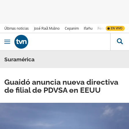
Últimas noticias
José Raúl Mulino
Cepanim
Ifarhu
Fenómeno de El Ni
EN VIVO
Ir al contenido
Obrir navegació
Suramérica
Guaidó anuncia nueva directiva
de filial de PDVSA en EEUU