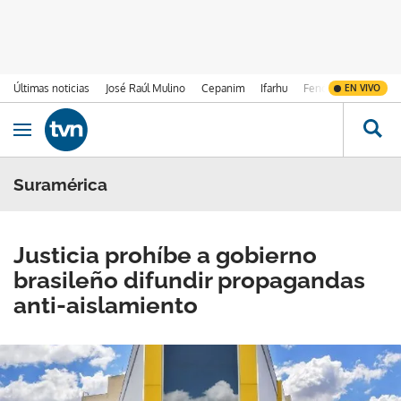
Últimas noticias
José Raúl Mulino
Cepanim
Ifarhu
Fenómeno de El Ni
EN VIVO
Ir al contenido
Obrir navegació
Suramérica
Justicia prohíbe a gobierno
brasileño difundir propagandas
anti-aislamiento