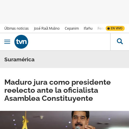
Últimas noticias
José Raúl Mulino
Cepanim
Ifarhu
Fenómeno de El Ni
EN VIVO
Ir al contenido
Obrir navegació
Suramérica
Maduro jura como presidente
reelecto ante la oficialista
Asamblea Constituyente