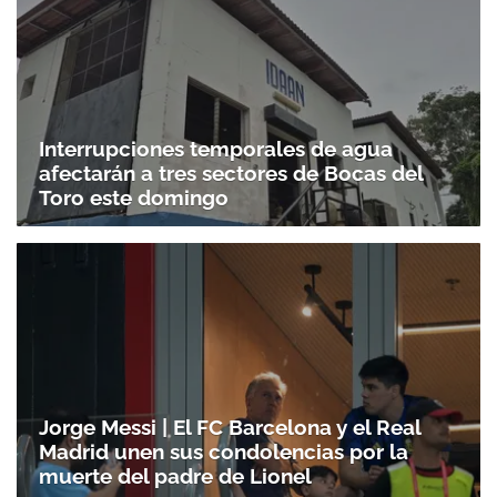
Gracias por suscribirte a nuestro boletín.
Interrupciones temporales de agua
ACEPTAR
afectarán a tres sectores de Bocas del
Toro este domingo
Jorge Messi | El FC Barcelona y el Real
Madrid unen sus condolencias por la
muerte del padre de Lionel