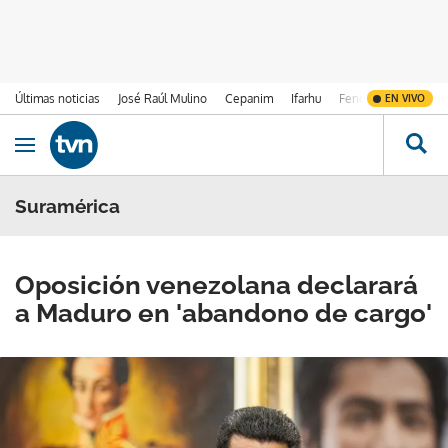
Últimas noticias
José Raúl Mulino
Cepanim
Ifarhu
Fenómeno de El Ni
EN VIVO
Ir al contenido
Obrir navegació
Suramérica
Oposición venezolana declarará
a Maduro en 'abandono de cargo'