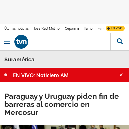
Últimas noticias
José Raúl Mulino
Cepanim
Ifarhu
Fenómeno de El Ni
EN VIVO
Ir al contenido
Obrir navegació
Suramérica
EN VIVO: Noticiero AM
Paraguay y Uruguay piden fin de
barreras al comercio en
Mercosur