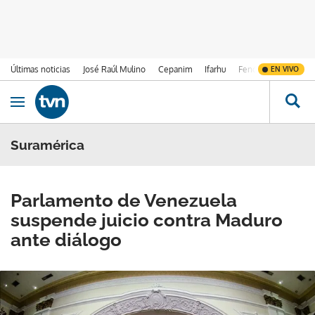
Últimas noticias
José Raúl Mulino
Cepanim
Ifarhu
Fenómeno de El Ni
EN VIVO
Ir al contenido
Obrir navegació
Suramérica
Parlamento de Venezuela
suspende juicio contra Maduro
ante diálogo