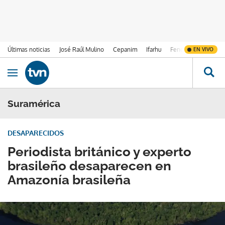
Últimas noticias
José Raúl Mulino
Cepanim
Ifarhu
Fenómeno de El Ni
EN VIVO
Ir al contenido
Obrir navegació
Suramérica
DESAPARECIDOS
Periodista británico y experto
brasileño desaparecen en
Amazonía brasileña