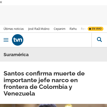
Últimas noticias
José Raúl Mulino
Cepanim
Ifarhu
Fenómeno de El Ni
EN VIVO
Ir al contenido
Obrir navegació
Suramérica
Santos confirma muerte de
importante jefe narco en
frontera de Colombia y
Venezuela