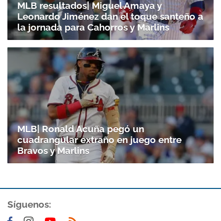
Leonardo Jiménez dan el toque santeño a
la jornada para Cahorros y Marlins
MLB| Ronald Acuña pegó un
cuadrangular extraño en juego entre
Bravos y Marlins
Síguenos: