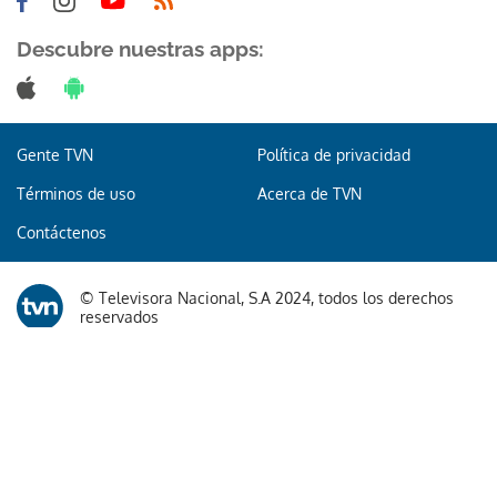
Descubre nuestras apps:
Gente TVN
Política de privacidad
Términos de uso
Acerca de TVN
Contáctenos
© Televisora Nacional, S.A 2024, todos los derechos
reservados
Te recomendamos
El doloroso baile de cifras de
desaparecidos en los sismos en Venezuela