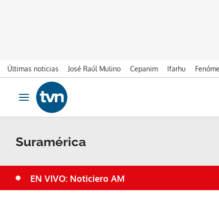
Últimas noticias
José Raúl Mulino
Cepanim
Ifarhu
Fenóme
Ir al contenido
Obrir navegació
Suramérica
EN VIVO: Noticiero AM