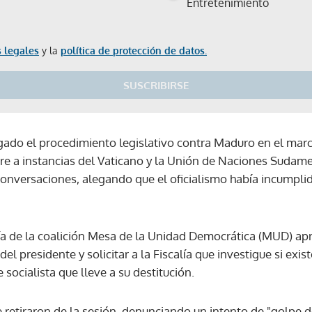
Entretenimiento
 legales
y la
política de protección de datos.
SUSCRIBIRSE
gado el procedimiento legislativo contra Maduro en el marc
bre a instancias del Vaticano y la Unión de Naciones Sudame
conversaciones, alegando que el oficialismo había incumpli
ría de la coalición Mesa de la Unidad Democrática (MUD) ap
del presidente y solicitar a la Fiscalía que investigue si exi
 socialista que lleve a su destitución.
Gracias por suscribirte a nuestro boletín.
 retiraron de la sesión, denunciando un intento de "golpe d