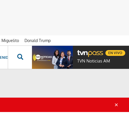
n Miguelito
Donald Trump
EN VIVO
ENIDOS ESPECIALES
NOVELAS
PROGRAMAS
GENTE TVN
PROG
TVN Noticias AM