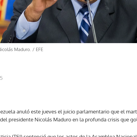
Nicolás Maduro.
/
EFE
15
zuela anuló este jueves el juicio parlamentario que el mart
 del presidente Nicolás Maduro en la profunda crisis que gol
ticia (TSJ) sentenció que los actos de la Asamblea Nacional