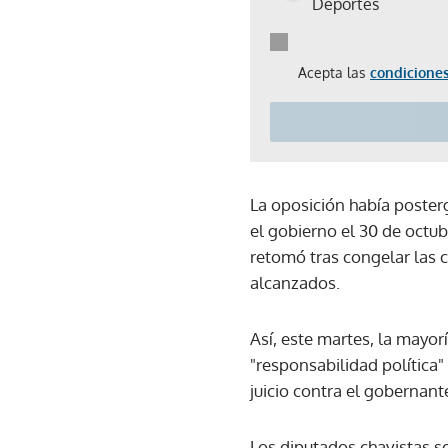
Deportes
Acepta las
condiciones
La oposición había poster
el gobierno el 30 de octu
retomó tras congelar las 
alcanzados.
Así, este martes, la mayo
"responsabilidad política" 
juicio contra el gobernante
Los diputados chavistas se