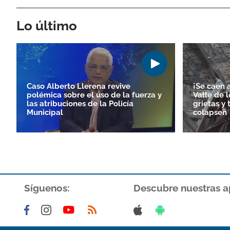
Lo último
Caso Alberto Llerena revive
¡Se caen 
polémica sobre el uso de la fuerza y
Valle de l
las atribuciones de la Policía
grietas y
Municipal
colapsen
Síguenos:
Descubre nuestras a