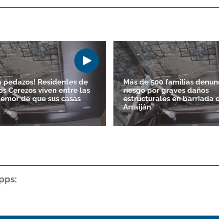
a pedazos! Residentes de
Más de 500 familias denun
os Cerezos viven entre las
riesgo por graves daños
 temor de que sus casas
estructurales en barriada 
Arraiján
pps: