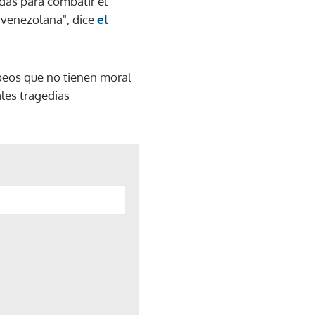
das para combatir el
 venezolana", dice
el
opeos que no tienen moral
les tragedias