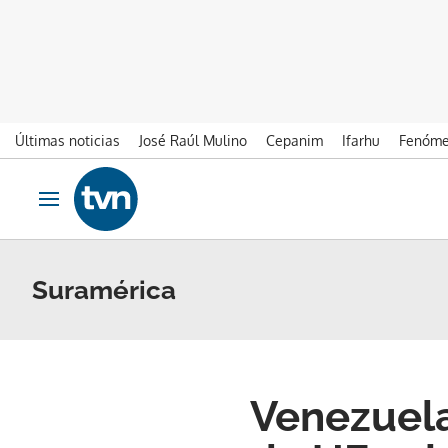
Últimas noticias
José Raúl Mulino
Cepanim
Ifarhu
Fenóme
Ir al contenido
Obrir navegació
Suramérica
Venezuela 