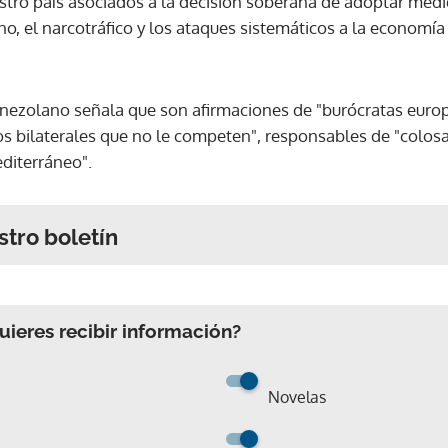
tro país asociados a la decisión soberana de adoptar medi
o, el narcotráfico y los ataques sistemáticos a la economía
venezolano señala que son afirmaciones de "burócratas eur
os bilaterales que no le competen", responsables de "colosa
diterráneo".
stro boletín
ieres recibir información?
Novelas