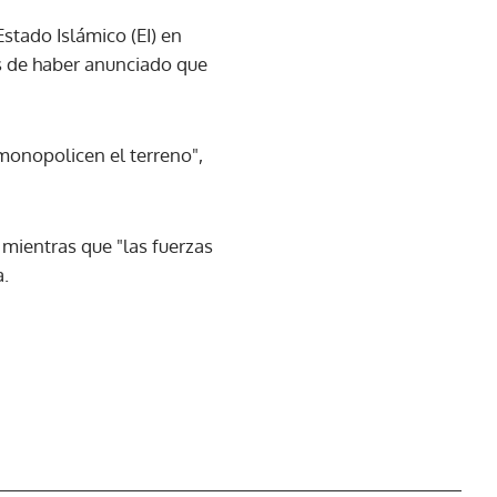
stado Islámico (EI) en
és de haber anunciado que
monopolicen el terreno",
 mientras que "las fuerzas
a.