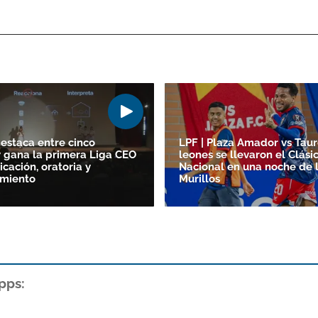
destaca entre cinco
LPF | Plaza Amador vs Taur
y gana la primera Liga CEO
leones se llevaron el Clási
cación, oratoria y
Nacional en una noche de 
miento
Murillos
pps: