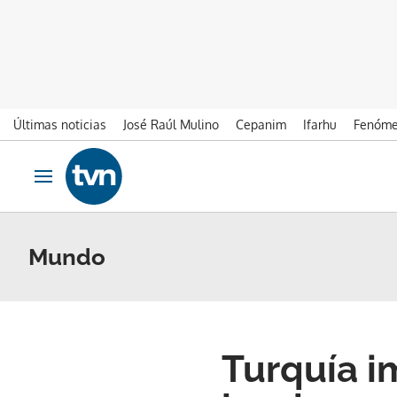
Últimas noticias
José Raúl Mulino
Cepanim
Ifarhu
Fenóme
Ir al contenido
Obrir navegació
Mundo
Turquía i