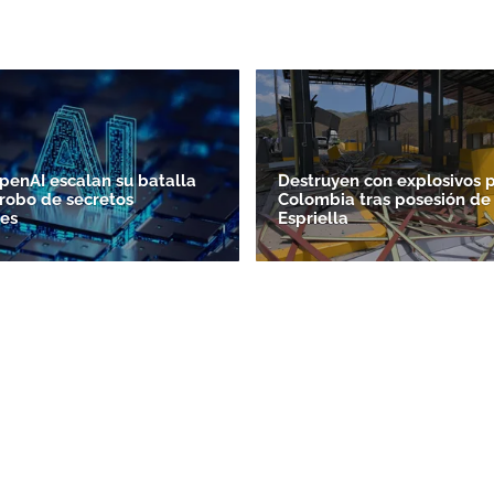
penAI escalan su batalla
Destruyen con explosivos 
 robo de secretos
Colombia tras posesión de
es
Espriella