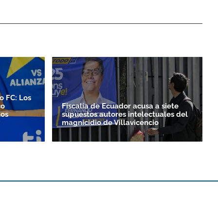
o FC: Los
co
Fiscalía de Ecuador acusa a siete
los
supuestos autores intelectuales del
magnicidio de Villavicencio