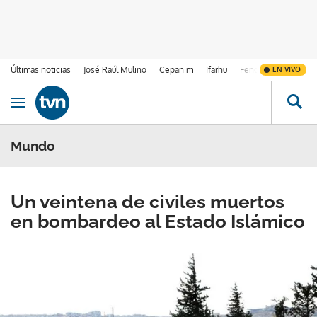
Últimas noticias
José Raúl Mulino
Cepanim
Ifarhu
Fenómeno de El Ni
EN VIVO
Ir al contenido
Obrir navegació
Mundo
Un veintena de civiles muertos
en bombardeo al Estado Islámico