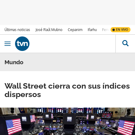
Últimas noticias
José Raúl Mulino
Cepanim
Ifarhu
Fenómeno de El Ni
EN VIVO
Ir al contenido
Obrir navegació
Mundo
Wall Street cierra con sus índices
dispersos