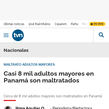
Últimas noticias
José Raúl Mulino
Cepanim
Ifarhu
Fenómeno de El Ni
EN VIVO
Ir al contenido
Obrir navegació
Nacionales
MALTRATO ADULTOS MAYORES
Casi 8 mil adultos mayores en
Panamá son maltratados
Cerca de 8 mil adultos mayores son maltratados en Panamá
- Periodista/Redactora
Jilma Aguilar O.