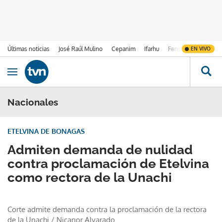
Últimas noticias
José Raúl Mulino
Cepanim
Ifarhu
Fenómeno de El Ni
EN VIVO
Ir al contenido
Obrir navegació
Nacionales
ETELVINA DE BONAGAS
Admiten demanda de nulidad
contra proclamación de Etelvina
como rectora de la Unachi
Corte admite demanda contra la proclamación de la rectora
de la Unachi
/
Nicanor Alvarado