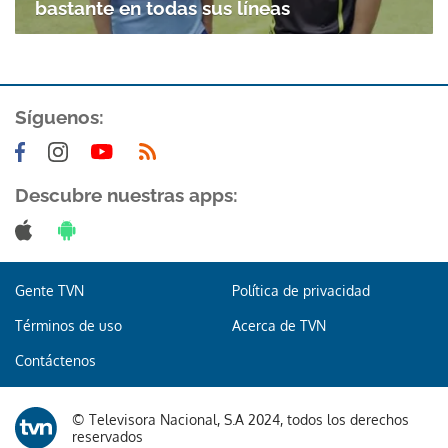
bastante en todas sus líneas
Síguenos:
Descubre nuestras apps:
Gente TVN
Política de privacidad
Términos de uso
Acerca de TVN
Contáctenos
© Televisora Nacional, S.A 2024, todos los derechos
Gracias por suscribirte a nuestro boletín.
reservados