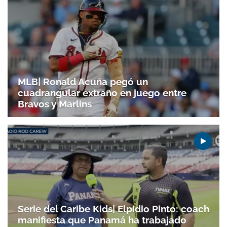
MLB| Ronald Acuña pegó un
cuadrangular extraño en juego entre
Bravos y Marlins
Serie del Caribe Kids| Elpidio Pinto: coach
manifiesta que Panamá ha trabajado