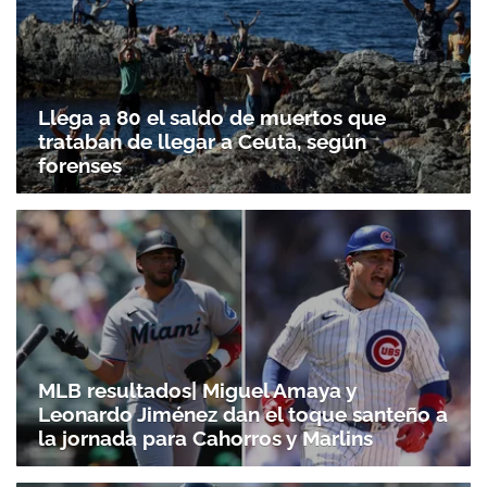
Llega a 80 el saldo de muertos que
trataban de llegar a Ceuta, según
forenses
MLB resultados| Miguel Amaya y
Leonardo Jiménez dan el toque santeño a
la jornada para Cahorros y Marlins