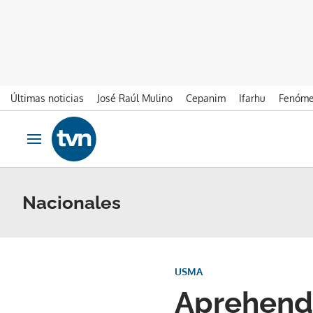
Últimas noticias
José Raúl Mulino
Cepanim
Ifarhu
Fenóme
Ir al contenido
Obrir navegació
Nacionales
USMA
Aprehend