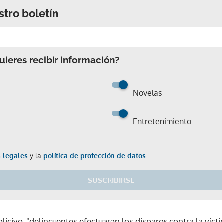
stro boletín
ieres recibir información?
Novelas
Entretenimiento
 legales
y la
política de protección de datos.
SUSCRIBIRSE
Gracias por suscribirte a nuestro boletín.
licivo, "delincuentes efectuaron los disparos contra la víc