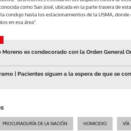
 conocida como San José, ubicada en la parte trasera de est
xista condujo hasta los estacionamientos de la USMA, donde 
ACEPTAR
ulos en esa área".
e Moreno es condecorado con la Orden General Om
amo | Pacientes siguen a la espera de que se con
os
PROCURADURÍA DE LA NACIÓN
HOMICIDIO
VÍA