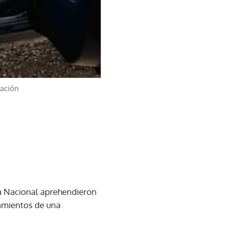
Nación
ía Nacional aprehendieron
namientos de una