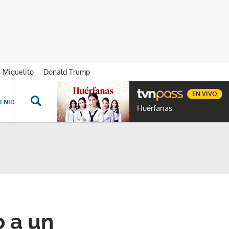
n Miguelito
Donald Trump
EN VIVO
ENIDOS ESPECIALES
NOVELAS
PROGRAMAS
GENTE TVN
PROG
Huérfanas
 a un