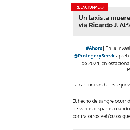
RELACIONADO
Un taxista muere
vía Ricardo J. Alf
#Ahora
| En la inva
@ProtegeryServir
aprehe
de 2024, en estacionam
— P
La captura se dio este jue
El hecho de sangre ocurri
de varios disparos cuando
contra otros vehículos qu