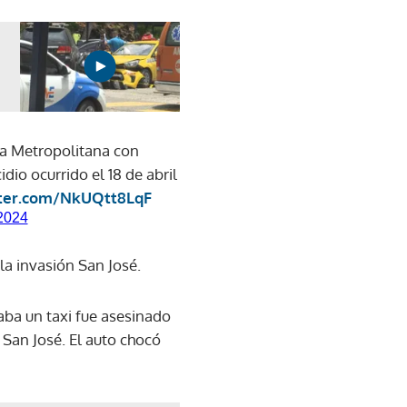
rea Metropolitana con
o ocurrido el 18 de abril
tter.com/NkUQtt8LqF
2024
la invasión San José.
aba un taxi fue asesinado
 San José. El auto chocó