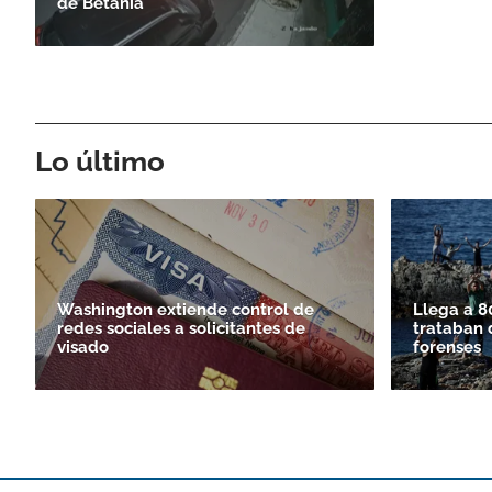
de Betania
Lo último
Washington extiende control de
Llega a 8
redes sociales a solicitantes de
trataban 
visado
forenses