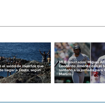
MLB resultados| Miguel A
0 el saldo de muertos que
Leonardo Jiménez dan el 
de llegar a Ceuta, según
santeño a la jornada para 
Marlins