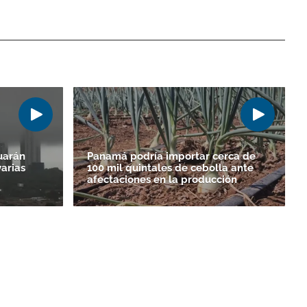
uarán
Panamá podría importar cerca de
varias
100 mil quintales de cebolla ante
afectaciones en la producción