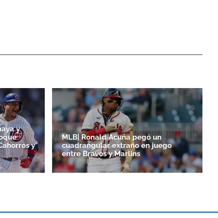
maya y
toque
MLB| Ronald Acuña pegó un
Cahorros y
cuadrangular extraño en juego
entre Bravos y Marlins