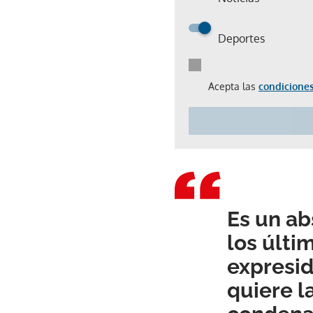
Deportes
Acepta las
condiciones
Es un a
los últi
expresi
quiere l