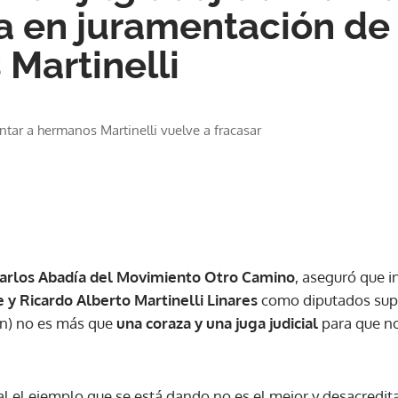
ia en juramentación de 
Martinelli
tar a hermanos Martinelli vuelve a fracasar
arlos Abadía del Movimiento Otro Camino
, aseguró que i
e
y Ricardo Alberto Martinelli Linares
como diputados sup
n) no es más que
una coraza y una juga judicial
para que no
al el ejemplo que se está dando no es el mejor y desacredi