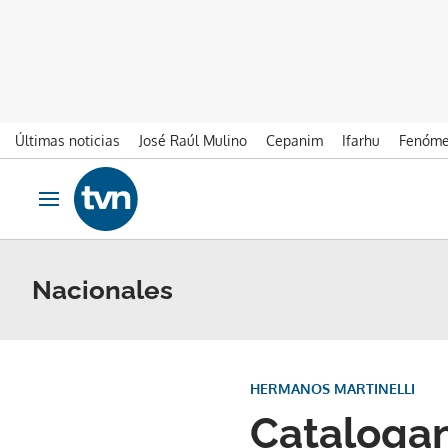
Últimas noticias
José Raúl Mulino
Cepanim
Ifarhu
Fenóme
Ir al contenido
Obrir navegació
Nacionales
HERMANOS MARTINELLI
Catalogan 