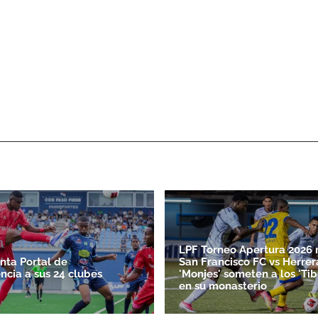
LPF Torneo Apertura 2026 
nta Portal de
San Francisco FC vs Herrer
ncia a sus 24 clubes
'Monjes' someten a los 'Ti
en su monasterio