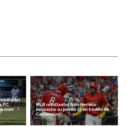
resultado|
a FC:
MLB resultados| Iván Herrera
burones'
despacha su jonrón 13 en triunfo de
Cardenales