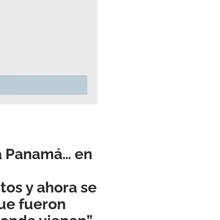
ra Panamá… en
os y ahora se
que fueron