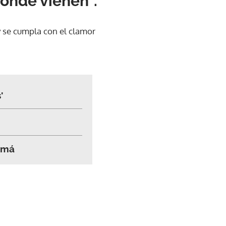
onde vienen”.
y se cumpla con el clamor
'
amá