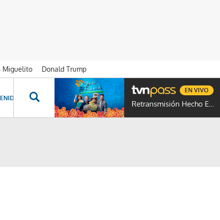
n Miguelito
Donald Trump
EN VIVO
ENIDOS ESPECIALES
NOVELAS
PROGRAMAS
GENTE TVN
PROG
Retransmisión Hecho En Panamá