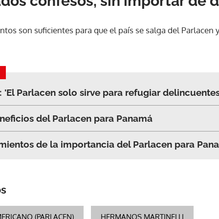
os confesos, sin importar de d
tos son suficientes para que el país se salga del Parlacen 
'El Parlacen solo sirve para refugiar delincuentes
neficios del Parlacen para Panamá
mientos de la importancia del Parlacen para Pan
os
Gracias por suscribirte a nuestro boletín.
RICANO (PARLACEN)
HERMANOS MARTINELLI