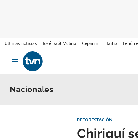
Últimas noticias
José Raúl Mulino
Cepanim
Ifarhu
Fenóme
Ir al contenido
Obrir navegació
Nacionales
REFORESTACIÓN
Chiriquí s