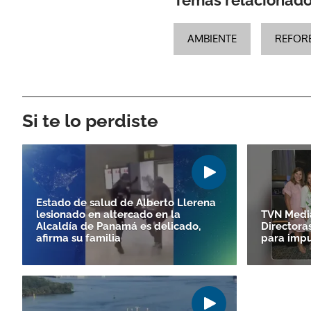
AMBIENTE
REFOR
Si te lo perdiste
Estado de salud de Alberto Llerena
lesionado en altercado en la
TVN Media
Alcaldía de Panamá es delicado,
Directora
afirma su familia
para impu