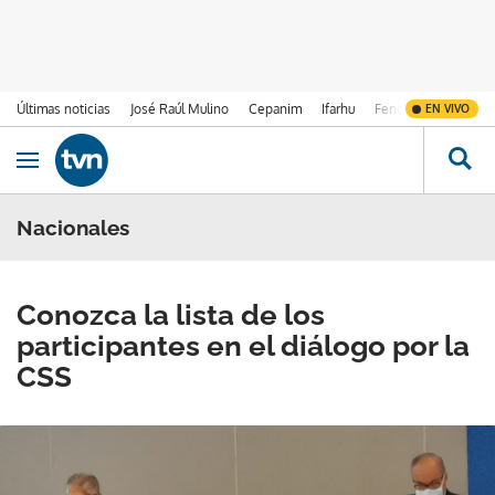
Últimas noticias
José Raúl Mulino
Cepanim
Ifarhu
Fenómeno de El Ni
EN VIVO
Ir al contenido
Obrir navegació
Nacionales
Conozca la lista de los
participantes en el diálogo por la
CSS