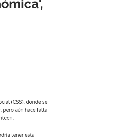
ómica',
ocial (CSS), donde se
, pero aún hace falta
anteen.
odría tener esta