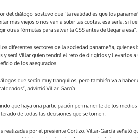
tador del diálogo, sostuvo que “la realidad es que los pana
ar más viejos o nos van a subir las cuotas, esa sería, si fue
gir otras fórmulas para salvar la CSS antes de llegar a esa”.
 los diferentes sectores de la sociedad panameña, quienes 
y será Villar quien tendrá el reto de dirigirlos y llevarlos
eficio de los asegurados.
diálogos que serán muy tranquilos, pero también va a haber
ldeados”, advirtió Villar-García.
ando que haya una participación permanente de los medios
nterado de todas las decisiones que se tomen.
s realizadas por el presiente Cortizo. Villar-García señaló q
Gracias por suscribirte a nuestro boletín.