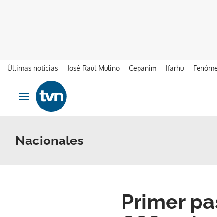
Últimas noticias
José Raúl Mulino
Cepanim
Ifarhu
Fenóme
Ir al contenido
Obrir navegació
Nacionales
Primer pas