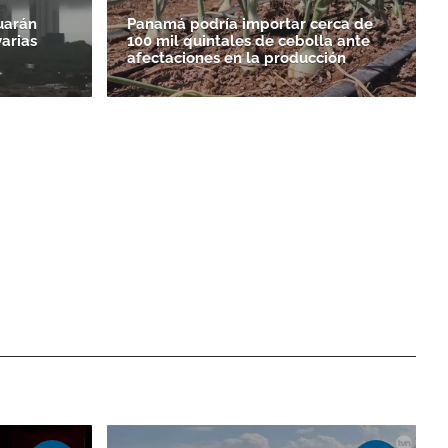
uarán
Panamá podría importar cerca de
varias
100 mil quintales de cebolla ante
afectaciones en la producción