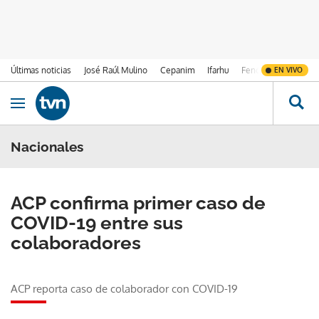
Últimas noticias
José Raúl Mulino
Cepanim
Ifarhu
Fenómeno de El Ni
EN VIVO
Ir al contenido
Obrir navegació
Nacionales
ACP confirma primer caso de
COVID-19 entre sus
colaboradores
ACP reporta caso de colaborador con COVID-19