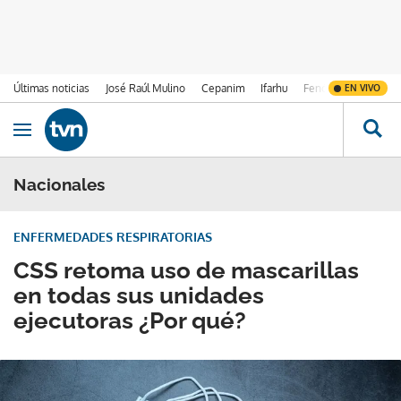
Últimas noticias
José Raúl Mulino
Cepanim
Ifarhu
Fenómeno de El Ni
EN VIVO
Ir al contenido
Obrir navegació
Nacionales
ENFERMEDADES RESPIRATORIAS
CSS retoma uso de mascarillas
en todas sus unidades
ejecutoras ¿Por qué?