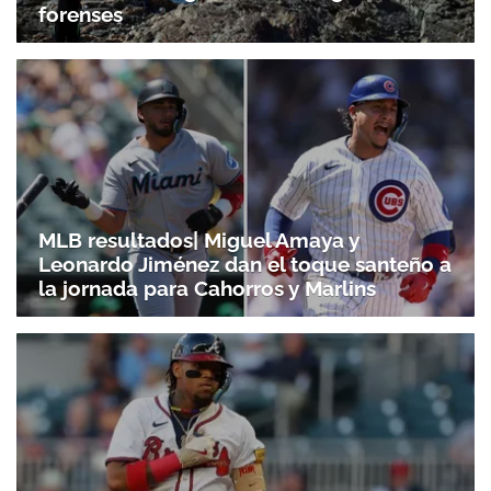
forenses
MLB resultados| Miguel Amaya y
Leonardo Jiménez dan el toque santeño a
la jornada para Cahorros y Marlins
Gracias por suscribirte a nuestro boletín.
ACEPTAR