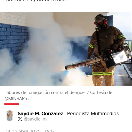
Labores de fumigación contra el dengue.
/
Cortesía de
@MINSAPma
- Periodista Multimedios
Saydie M. González
@saydie_m
04 de abril 2025 - 16:13