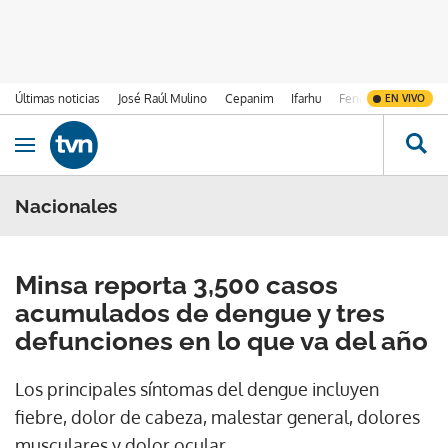
Últimas noticias
José Raúl Mulino
Cepanim
Ifarhu
Fenómeno de El Ni
EN VIVO
Ir al contenido
Obrir navegació
Nacionales
Minsa reporta 3,500 casos
acumulados de dengue y tres
defunciones en lo que va del año
Los principales síntomas del dengue incluyen
fiebre, dolor de cabeza, malestar general, dolores
musculares y dolor ocular.