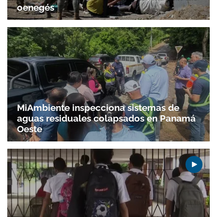
oenegés
MiAmbiente inspecciona sistemas de
aguas residuales colapsados en Panamá
Oeste