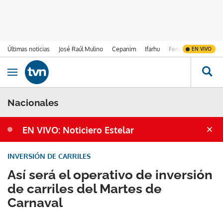
Últimas noticias
José Raúl Mulino
Cepanim
Ifarhu
Fenómeno de El Ni
EN VIVO
Ir al contenido
Obrir navegació
Nacionales
EN VIVO: Noticiero Estelar
INVERSIÓN DE CARRILES
Así será el operativo de inversión
de carriles del Martes de
Carnaval