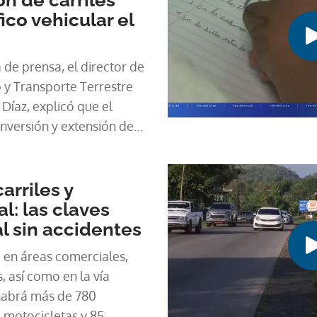
fico vehicular el
de prensa, el director de
o y Transporte Terrestre
Díaz, explicó que el
nversión y extensión de
 estratégicos, con el
arriles y
al: las claves
l sin accidentes
a en áreas comerciales,
, así como en la vía
habrá más de 780
3 motocicletas y 85