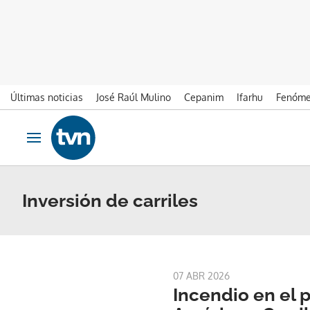
Últimas noticias
José Raúl Mulino
Cepanim
Ifarhu
Fenóme
Ir al contenido
Obrir navegació
Inversión de carriles
07 ABR 2026
Incendio en el 