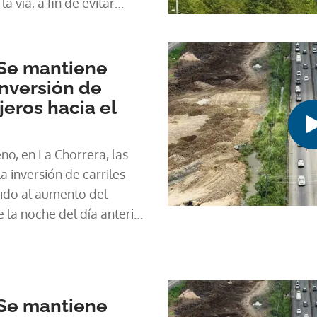
 vía, a fin de evitar
esplazamiento.
Se mantiene
 inversión de
ajeros hacia el
no, en La Chorrera, las
a inversión de carriles
bido al aumento del
e la noche del día anterior
horas de la mañana.
Se mantiene