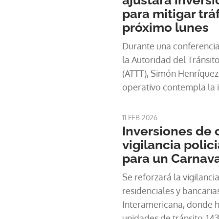
para mitigar trá
próximo lunes
Durante una conferencia 
la Autoridad del Tránsit
(ATTT), Simón Henríquez 
operativo contempla la i
carriles en varios tramos
objetivo de
11 FEB 2026
Inversiones de c
vigilancia polici
para un Carnava
Se reforzará la vigilanci
residenciales y bancarias
Interamericana, donde 
unidades de tránsito, 14