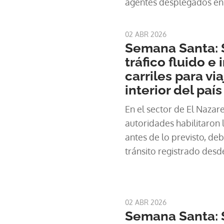
agentes desplegados en la
incidentes durante el d
02 ABR 2026
Semana Santa: 
tráfico fluido e
carriles para vi
interior del país
En el sector de El Nazare
autoridades habilitaron l
antes de lo previsto, de
tránsito registrado desd
y durante las primeras 
02 ABR 2026
Semana Santa: 