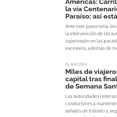
Américas: Carril
la vía Centenari
Paraíso; así está
Ante este panorama, los
la intervención de las au
supervisión en las parad
excesivos, además de me
del servicio.
05 ABR 2026
Miles de viajero
capital tras fina
de Semana San
Las autoridades reiteran
conductores a mantener l
señales de tránsito y seg