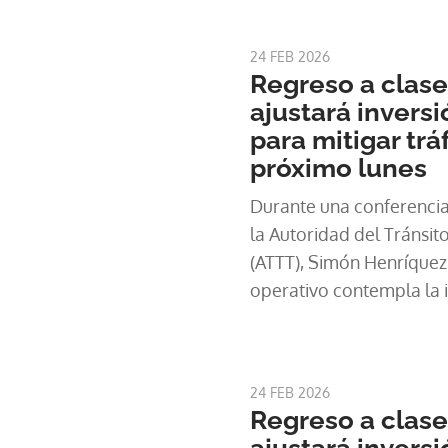
24 FEB 2026
Regreso a clase
ajustará inversi
para mitigar trá
próximo lunes
Durante una conferencia 
la Autoridad del Tránsit
(ATTT), Simón Henríquez 
operativo contempla la i
carriles en varios tramos
objetivo de
24 FEB 2026
Regreso a clase
ajustará inversi