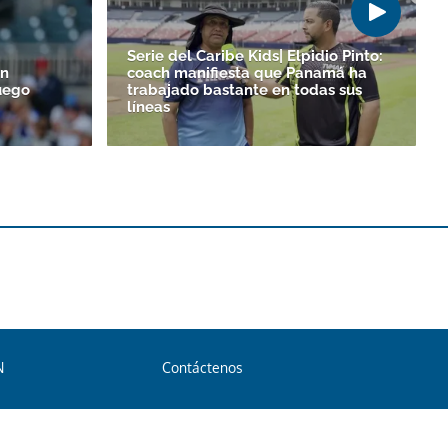
Serie del Caribe Kids| Elpidio Pinto:
un
coach manifiesta que Panamá ha
uego
trabajado bastante en todas sus
líneas
N
Contáctenos