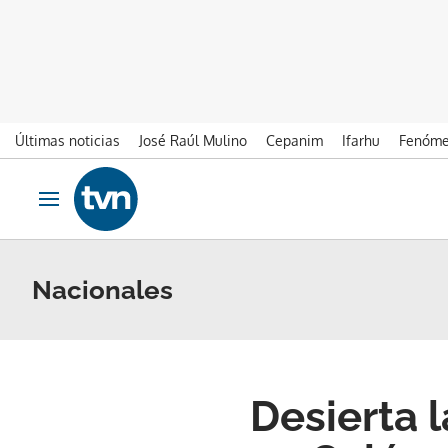
Últimas noticias
José Raúl Mulino
Cepanim
Ifarhu
Fenóme
Ir al contenido
Obrir navegació
Nacionales
Desierta l