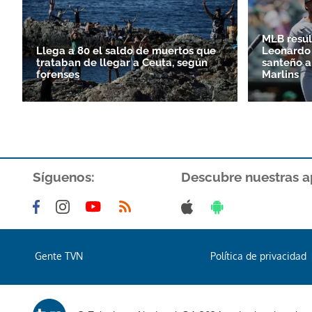
MLB resul
Llega a 80 el saldo de muertos que
Leonardo 
trataban de llegar a Ceuta, según
santeño a
forenses
Marlins
Síguenos:
Descubre nuestras a
Gente TVN
Política de privacidad