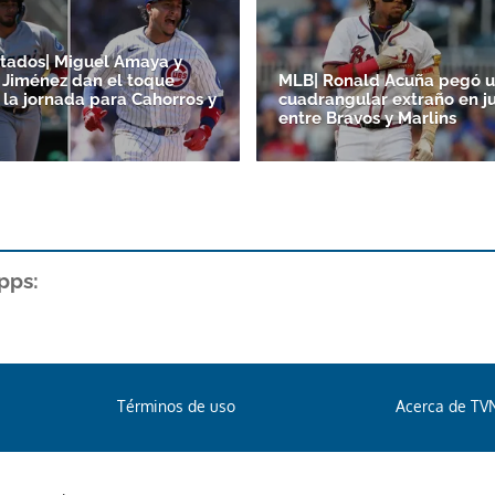
tados| Miguel Amaya y
Jiménez dan el toque
MLB| Ronald Acuña pegó 
 la jornada para Cahorros y
cuadrangular extraño en j
entre Bravos y Marlins
pps:
Términos de uso
Acerca de TV