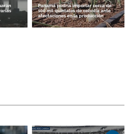
uarán
Panamá podría importar cerca de
varias
100 mil quintales de cebolla ante
afectaciones en la producción