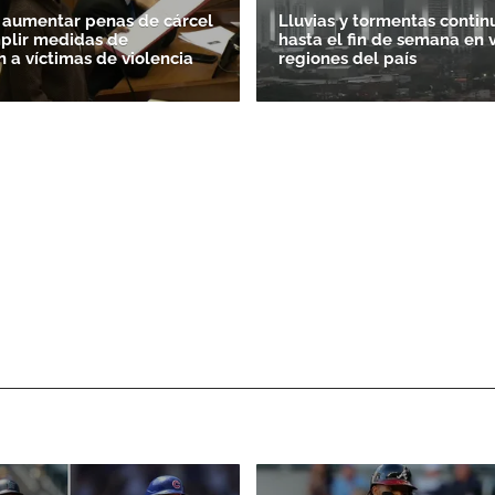
 aumentar penas de cárcel
Lluvias y tormentas contin
plir medidas de
hasta el fin de semana en 
n a víctimas de violencia
regiones del país
Gracias por suscribirte a nuestro boletín.
ACEPTAR