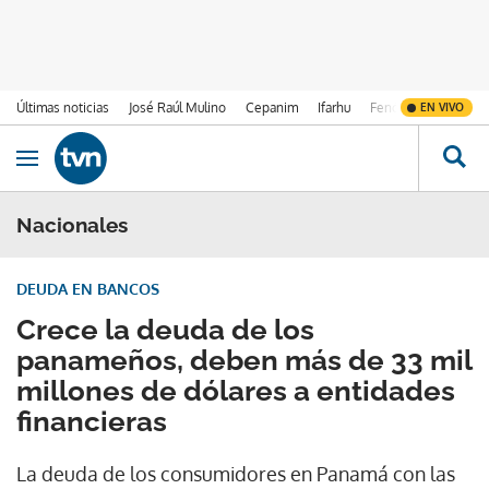
Últimas noticias
José Raúl Mulino
Cepanim
Ifarhu
Fenómeno de El Ni
EN VIVO
Ir al contenido
Obrir navegació
Nacionales
DEUDA EN BANCOS
Crece la deuda de los
panameños, deben más de 33 mil
millones de dólares a entidades
financieras
La deuda de los consumidores en Panamá con las