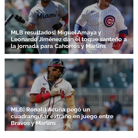
MLB resultados| Miguel Amaya y
Leonardo Jiménez dan el toque santeño a
la jornada para Cahorros y Marlins
Gracias por suscribirte a nuestro boletín.
ACEPTAR
MLB| Ronald Acuña pegó un
cuadrangular extraño en juego entre
Bravos y Marlins