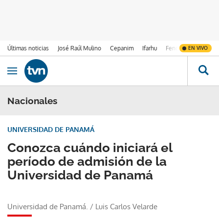
Últimas noticias
José Raúl Mulino
Cepanim
Ifarhu
Fenómeno de El Ni
EN VIVO
Ir al contenido
Obrir navegació
Nacionales
UNIVERSIDAD DE PANAMÁ
Conozca cuándo iniciará el
período de admisión de la
Universidad de Panamá
Universidad de Panamá.
/
Luis Carlos Velarde