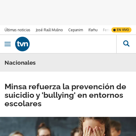
Últimas noticias
José Raúl Mulino
Cepanim
Ifarhu
Fenómeno de El Ni
EN VIVO
Ir al contenido
Obrir navegació
Nacionales
Minsa refuerza la prevención de
suicidio y 'bullying' en entornos
escolares