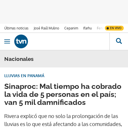
Últimas noticias
José Raúl Mulino
Cepanim
Ifarhu
Fenómeno de El Ni
EN VIVO
Ir al contenido
Obrir navegació
Nacionales
LLUVIAS EN PANAMÁ
Sinaproc: Mal tiempo ha cobrado
la vida de 5 personas en el país;
van 5 mil damnificados
Rivera explicó que no solo la prolongación de las
lluvias es lo que está afectando a las comunidades,