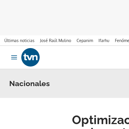
Últimas noticias
José Raúl Mulino
Cepanim
Ifarhu
Fenóme
Ir al contenido
Obrir navegació
Nacionales
Optimizac