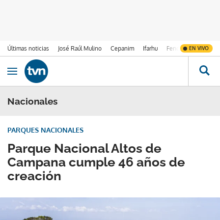
Últimas noticias
José Raúl Mulino
Cepanim
Ifarhu
Fenómeno de El Ni
EN VIVO
Ir al contenido
Obrir navegació
Nacionales
PARQUES NACIONALES
Parque Nacional Altos de
Campana cumple 46 años de
creación