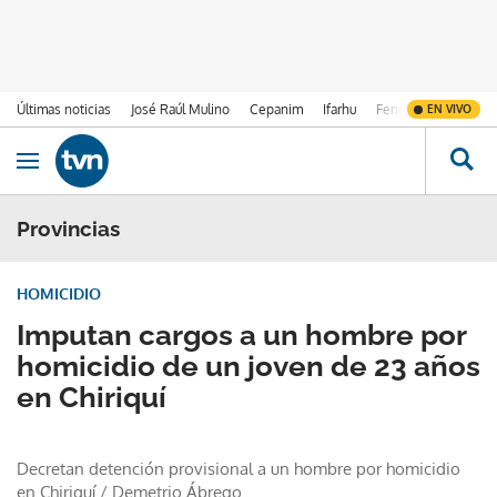
Últimas noticias
José Raúl Mulino
Cepanim
Ifarhu
Fenómeno de El Ni
EN VIVO
Ir al contenido
Obrir navegació
Provincias
HOMICIDIO
Imputan cargos a un hombre por
homicidio de un joven de 23 años
en Chiriquí
Decretan detención provisional a un hombre por homicidio
en Chiriquí
/
Demetrio Ábrego