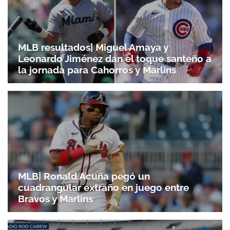
MLB resultados| Miguel Amaya y
Leonardo Jiménez dan el toque santeño a
la jornada para Cahorros y Marlins
MLB| Ronald Acuña pegó un
cuadrangular extraño en juego entre
Bravos y Marlins