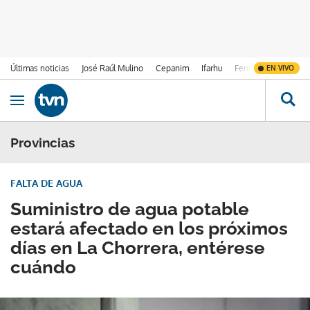
Últimas noticias
José Raúl Mulino
Cepanim
Ifarhu
Fenómeno de El Ni
EN VIVO
Ir al contenido
Obrir navegació
Provincias
FALTA DE AGUA
Suministro de agua potable
estará afectado en los próximos
días en La Chorrera, entérese
cuándo