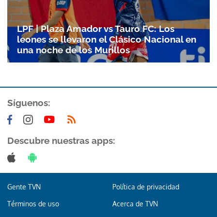
Gracias por suscribirte a nuestro boletín.
LPF | Plaza Amador vs Tauro FC: Los
leones se llevaron el Clásico Nacional en
ACEPTAR
una noche de los Murillos
Síguenos:
Descubre nuestras apps:
Gente TVN
Política de privacidad
Términos de uso
Acerca de TVN