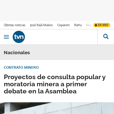
Últimas noticias
José Raúl Mulino
Cepanim
Ifarhu
Fenómeno de El Ni
EN VIVO
Ir al contenido
Obrir navegació
Nacionales
CONTRATO MINERO
Proyectos de consulta popular y
moratoria minera a primer
debate en la Asamblea