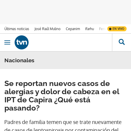
Últimas noticias
José Raúl Mulino
Cepanim
Ifarhu
Fenómeno de El Ni
EN VIVO
Ir al contenido
Obrir navegació
Nacionales
Se reportan nuevos casos de
alergias y dolor de cabeza en el
IPT de Capira ¿Qué está
pasando?
Padres de familia temen que se trate nuevamente
de casos de leptospirosis por contaminación del